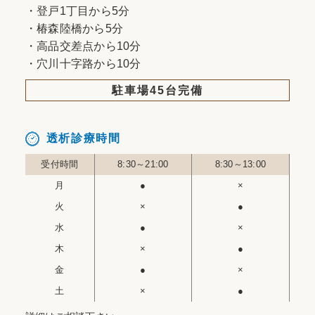
・登戸1丁目から5分
・椿森陸橋から5分
・高品交差点から10分
・穴川十字路から10分
駐車場45台完備
透析診療時間
受付時間
8:30～21:00
8:30～13:00
月
●
×
火
×
●
水
●
×
木
×
●
金
●
×
土
×
●